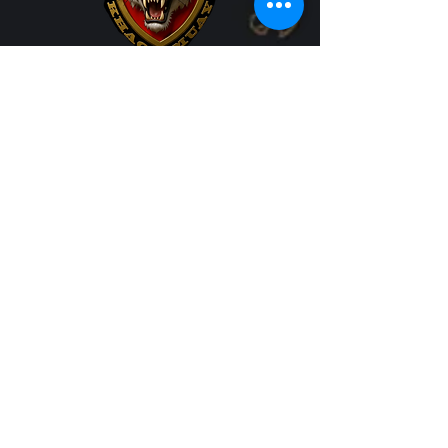
SEUA KHAO
MUAY THAÏ
DISCIPLINE • EXIGENCE • DÉPASSEMENT
Club de Muay Thaï à Prigonrieux • Bergerac
Muay Thaï • MMA • Mobilité & Renforcement
📍
Gymnase, Route du stade
24130 Prigonrieux
📧
seuakhaomuaythai@gmail.com
📞 06 51 44 99 62
Accueil
Le Club