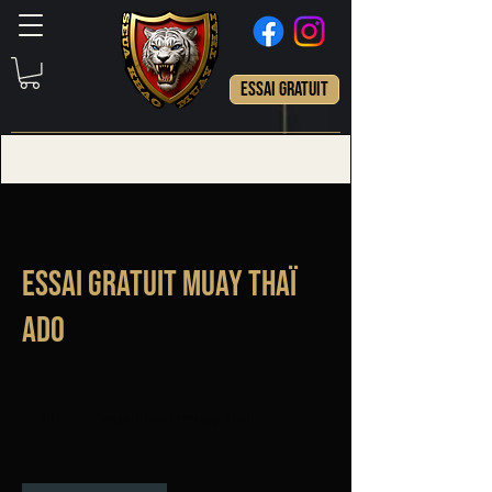
ESSAI GRATUIT
Essai gratuit Muay Thaï
Ado
1 h
1
seua khao muay thai